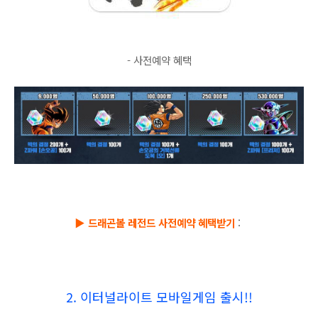
- 사전예약 혜택
▶ 드래곤볼 레전드 사전예약 혜택받기
:
2. 이터널라이트 모바일게임 출시!!