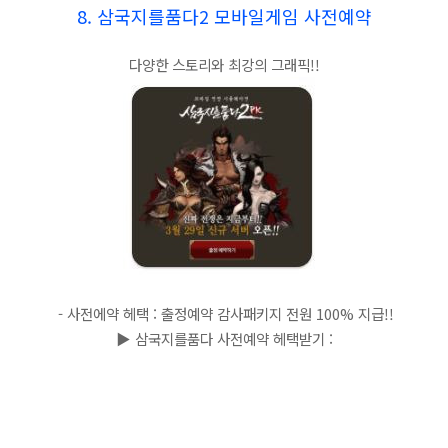
8. 삼국지를품다2 모바일게임 사전예약
다양한 스토리와 최강의 그래픽!!
- 사전에약 헤택 : 출정예약 감사패키지 전원 100% 지급!!
▶ 삼국지를품다 사전예약 헤택받기 :