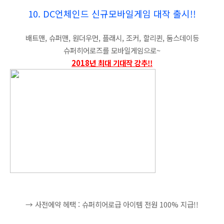
10. DC언체인드 신규모바일게임 대작 출시!!
배트맨, 슈퍼맨, 원더우먼, 플래시, 조커, 할리퀸, 둠스데이등
슈퍼히어로즈를 모바일게임으로~
2018년 최대 기대작 강추!!
→ 사전에약 헤택 : 슈퍼히어로급 아이템 전원 100% 지급!!