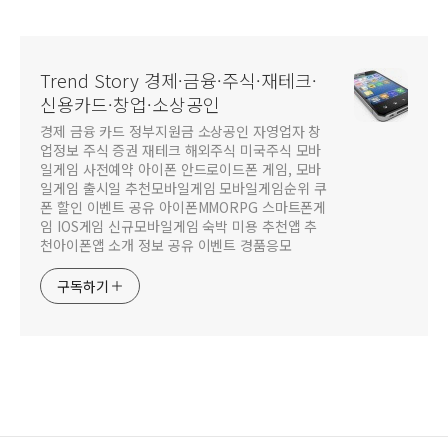
Trend Story 경제·금융·주식·재테크·
신용카드·창업·소상공인
경제 금융 카드 정부지원금 소상공인 자영업자 창
업정보 주식 증권 재테크 해외주식 미국주식 모바
일게임 사전예약 아이폰 안드로이드폰 게임, 모바
일게임 출시일 추천모바일게임 모바일게임순위 쿠
폰 할인 이벤트 공유 아이폰MMORPG 스마트폰게
임 IOS게임 신규모바일게임 숙박 미용 추천앱 추
천아이폰앱 소개 정보 공유 이벤트 경품응모
구독하기